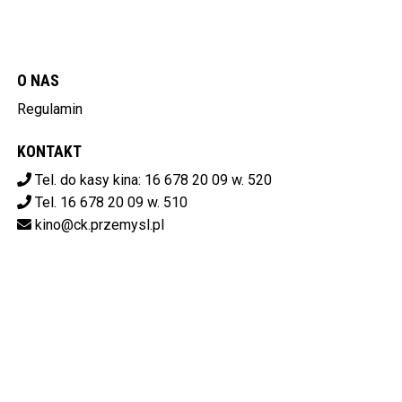
O NAS
Regulamin
KONTAKT
Tel. do kasy kina: 16 678 20 09 w. 520
Tel. 16 678 20 09 w. 510
kino@ck.przemysl.pl
POBIERZ SWOJE BILETY
Centrum Kulturalne w Przemyślu
ul. Stanisława Konarskiego 9,
37-700 Przemyśl
od 14:00 do 20:00