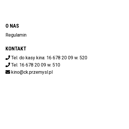
O NAS
Regulamin
KONTAKT
Tel. do kasy kina: 16 678 20 09 w. 520
Tel. 16 678 20 09 w. 510
kino@ck.przemysl.pl
POBIERZ SWOJE BILETY
Centrum Kulturalne w Przemyślu
ul. Stanisława Konarskiego 9,
37-700 Przemyśl
od 14:00 do 20:00