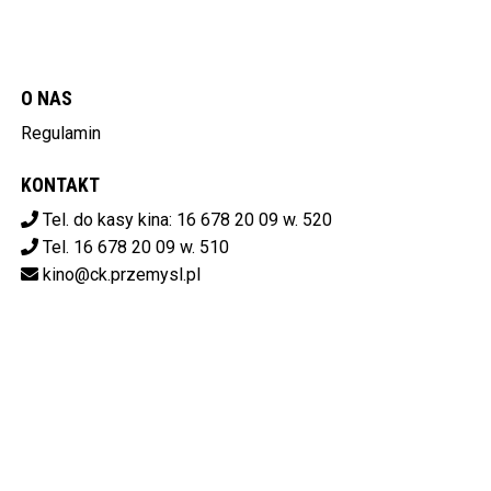
O NAS
Regulamin
KONTAKT
Tel. do kasy kina: 16 678 20 09 w. 520
Tel. 16 678 20 09 w. 510
kino@ck.przemysl.pl
POBIERZ SWOJE BILETY
Centrum Kulturalne w Przemyślu
ul. Stanisława Konarskiego 9,
37-700 Przemyśl
od 14:00 do 20:00