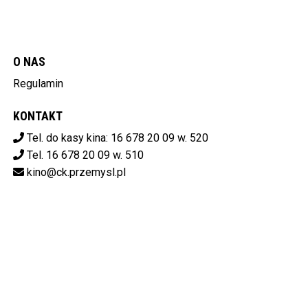
O NAS
Regulamin
KONTAKT
Tel. do kasy kina: 16 678 20 09 w. 520
Tel. 16 678 20 09 w. 510
kino@ck.przemysl.pl
POBIERZ SWOJE BILETY
Centrum Kulturalne w Przemyślu
ul. Stanisława Konarskiego 9,
37-700 Przemyśl
od 14:00 do 20:00