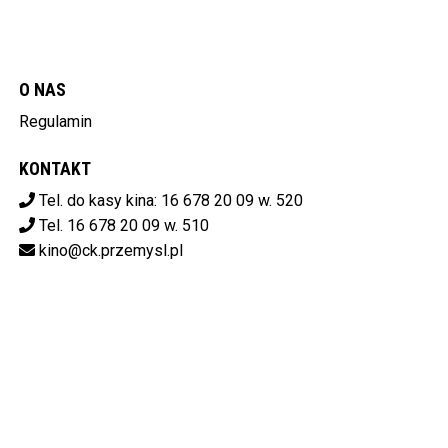
O NAS
Regulamin
KONTAKT
Tel. do kasy kina: 16 678 20 09 w. 520
Tel. 16 678 20 09 w. 510
kino@ck.przemysl.pl
POBIERZ SWOJE BILETY
Centrum Kulturalne w Przemyślu
ul. Stanisława Konarskiego 9,
37-700 Przemyśl
od 14:00 do 20:00