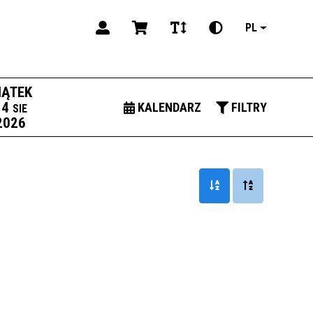
PL
IĄTEK
14
KALENDARZ
FILTRY
SIE
2026