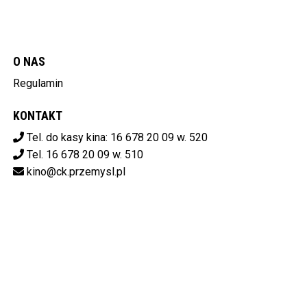
O NAS
Regulamin
KONTAKT
Tel. do kasy kina: 16 678 20 09 w. 520
Tel. 16 678 20 09 w. 510
kino@ck.przemysl.pl
POBIERZ SWOJE BILETY
Centrum Kulturalne w Przemyślu
ul. Stanisława Konarskiego 9,
37-700 Przemyśl
od 14:00 do 20:00