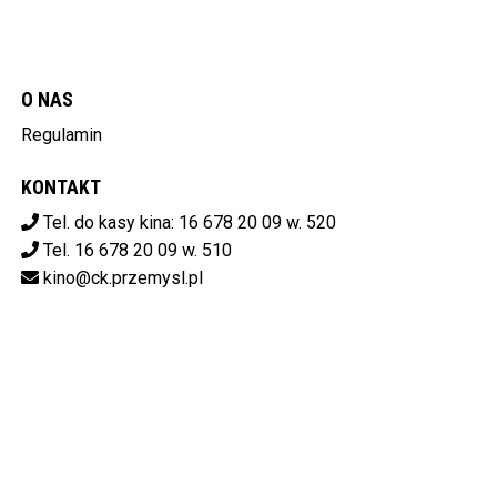
O NAS
Regulamin
KONTAKT
Tel. do kasy kina: 16 678 20 09 w. 520
Tel. 16 678 20 09 w. 510
kino@ck.przemysl.pl
POBIERZ SWOJE BILETY
Centrum Kulturalne w Przemyślu
ul. Stanisława Konarskiego 9,
37-700 Przemyśl
od 14:00 do 20:00