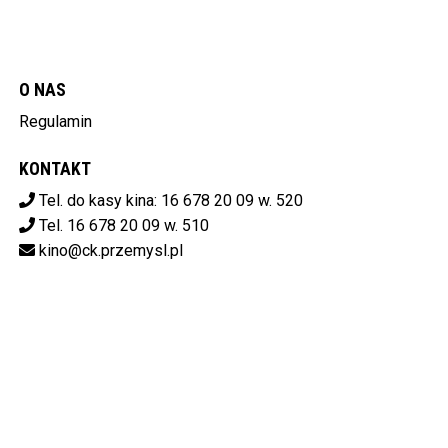
O NAS
Regulamin
KONTAKT
Tel. do kasy kina: 16 678 20 09 w. 520
Tel. 16 678 20 09 w. 510
kino@ck.przemysl.pl
POBIERZ SWOJE BILETY
Centrum Kulturalne w Przemyślu
ul. Stanisława Konarskiego 9,
37-700 Przemyśl
od 14:00 do 20:00