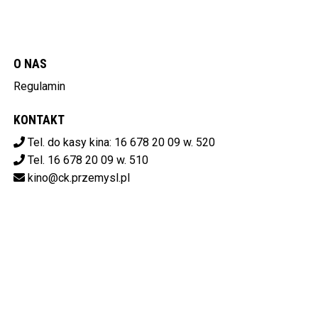
O NAS
Regulamin
KONTAKT
Tel. do kasy kina: 16 678 20 09 w. 520
Tel. 16 678 20 09 w. 510
kino@ck.przemysl.pl
POBIERZ SWOJE BILETY
Centrum Kulturalne w Przemyślu
ul. Stanisława Konarskiego 9,
37-700 Przemyśl
od 14:00 do 20:00