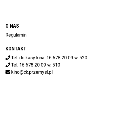
O NAS
Regulamin
KONTAKT
Tel. do kasy kina: 16 678 20 09 w. 520
Tel. 16 678 20 09 w. 510
kino@ck.przemysl.pl
POBIERZ SWOJE BILETY
Centrum Kulturalne w Przemyślu
ul. Stanisława Konarskiego 9,
37-700 Przemyśl
od 14:00 do 20:00