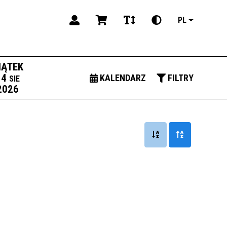
PL
IĄTEK
14
KALENDARZ
FILTRY
SIE
2026