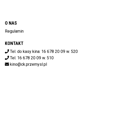
O NAS
Regulamin
KONTAKT
Tel. do kasy kina: 16 678 20 09 w. 520
Tel. 16 678 20 09 w. 510
kino@ck.przemysl.pl
POBIERZ SWOJE BILETY
Centrum Kulturalne w Przemyślu
ul. Stanisława Konarskiego 9,
37-700 Przemyśl
od 14:00 do 20:00