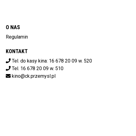
O NAS
Regulamin
KONTAKT
Tel. do kasy kina: 16 678 20 09 w. 520
Tel. 16 678 20 09 w. 510
kino@ck.przemysl.pl
POBIERZ SWOJE BILETY
Centrum Kulturalne w Przemyślu
ul. Stanisława Konarskiego 9,
37-700 Przemyśl
od 14:00 do 20:00