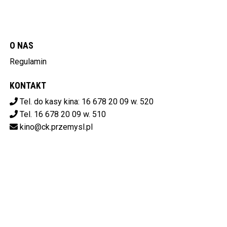
O NAS
Regulamin
KONTAKT
Tel. do kasy kina: 16 678 20 09 w. 520
Tel. 16 678 20 09 w. 510
kino@ck.przemysl.pl
POBIERZ SWOJE BILETY
Centrum Kulturalne w Przemyślu
ul. Stanisława Konarskiego 9,
37-700 Przemyśl
od 14:00 do 20:00