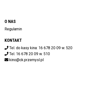
O NAS
Regulamin
KONTAKT
Tel. do kasy kina: 16 678 20 09 w. 520
Tel. 16 678 20 09 w. 510
kino@ck.przemysl.pl
POBIERZ SWOJE BILETY
Centrum Kulturalne w Przemyślu
ul. Stanisława Konarskiego 9,
37-700 Przemyśl
od 14:00 do 20:00