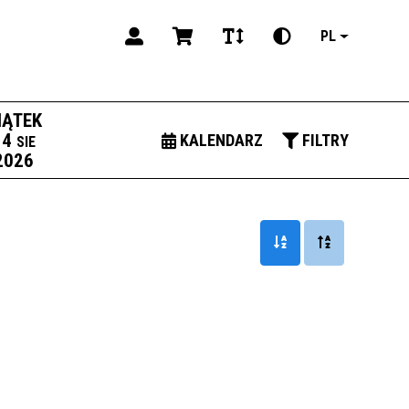
PL
IĄTEK
14
KALENDARZ
FILTRY
SIE
2026